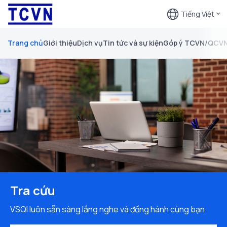
Tiếng Việt
Trang chủ
Giới thiệu
Dịch vụ
Tin tức và sự kiện
Góp ý TCVN/QCV
Tra cứu
VSQI luôn sẵn sàng lắng nghe và đồng hành cùng bạn